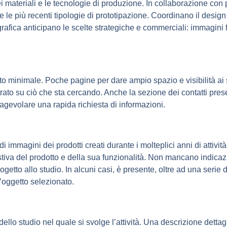
ei materiali e le tecnologie di produzione. In collaborazione co
le più recenti tipologie di prototipazione. Coordinano il design c
rafica anticipano le scelte strategiche e commerciali: immagini f
o minimale. Poche pagine per dare ampio spazio e visibilità ai ser
trato su ciò che sta cercando. Anche la sezione dei contatti pr
 agevolare una rapida richiesta di informazioni.
i immagini dei prodotti creati durante i molteplici anni di attivi
va del prodotto e della sua funzionalità. Non mancano indicazi
progetto allo studio. In alcuni casi, è presente, oltre ad una serie
l’oggetto selezionato.
lo studio nel quale si svolge l’attività. Una descrizione dett