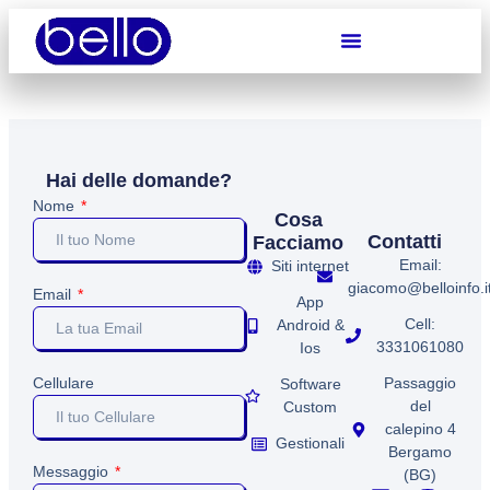
Hai delle domande?
Nome
Cosa
Contatti
Facciamo
Email:
Siti internet
giacomo@belloinfo.i
Email
App
Cell:
Android &
3331061080
Ios
Passaggio
Cellulare
Software
del
Custom
calepino 4
Gestionali
Bergamo
Messaggio
(BG)