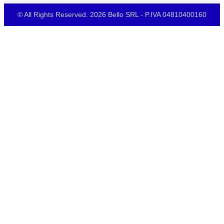
© All Rights Reserved. 2026 Bello SRL - P.IVA 04810400160