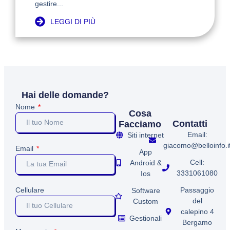
gestire...
LEGGI DI PIÙ
Hai delle domande?
Nome
Cosa
Contatti
Facciamo
Email:
Siti internet
giacomo@belloinfo.i
Email
App
Cell:
Android &
3331061080
Ios
Passaggio
Cellulare
Software
del
Custom
calepino 4
Gestionali
Bergamo